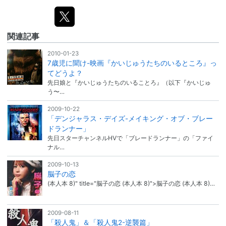
関連記事
2010-01-23
7歳児に聞け-映画『かいじゅうたちのいるところ』っ
てどうよ？
先日娘と『かいじゅうたちのいることろ』（以下『かいじゅ
う〜…
2009-10-22
「デンジャラス・デイズ-メイキング・オブ・ブレー
ドランナー」
先日スターチャンネルHVで「ブレードランナー」の「ファイ
ナル…
2009-10-13
脳子の恋
(本人本 8)" title="脳子の恋 (本人本 8)">脳子の恋 (本人本 8)…
2009-08-11
「殺人鬼」＆「殺人鬼2-逆襲篇」